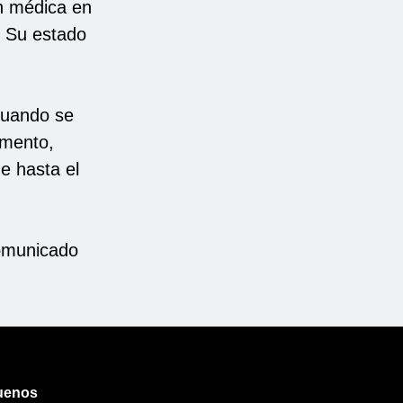
ón médica en
. Su estado
 cuando se
imento,
e hasta el
comunicado
uenos