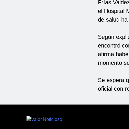
Frías Valde
el Hospital
de salud ha
Según explic
encontró co
afirma haber
momento se 
Se espera q
oficial con r