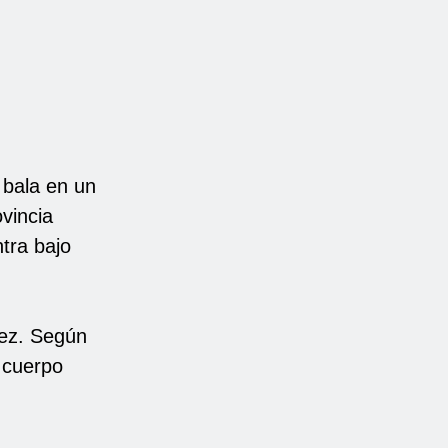
 bala en un
vincia
ntra bajo
dez. Según
l cuerpo