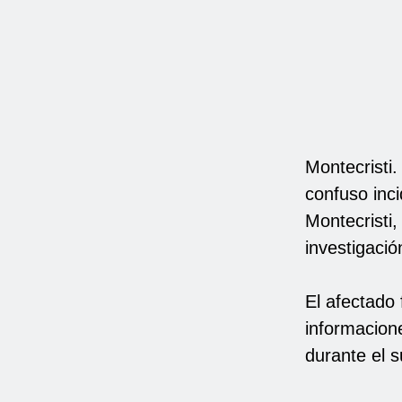
Montecristi.
confuso inc
Montecristi,
investigació
El afectado
informacione
durante el s