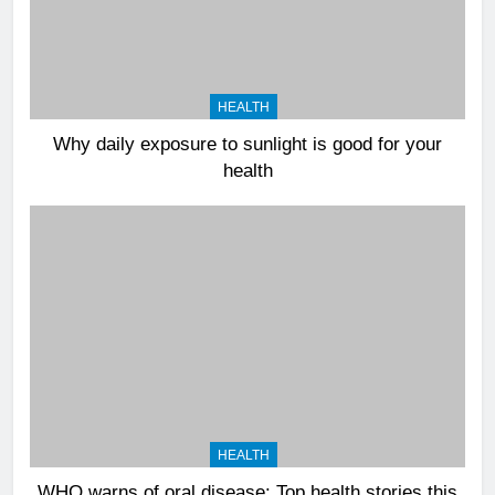
HEALTH
Why daily exposure to sunlight is good for your
health
HEALTH
WHO warns of oral disease: Top health stories this