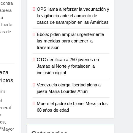
 contra
OPS llama a reforzar la vacunación y
abrera
la vigilancia ante el aumento de
su
casos de sarampión en las Américas
 fuerte
das de
Ébola: piden ampliar urgentemente
las medidas para contener la
transmisión
CTC certifican a 250 jóvenes en
Jamao al Norte y fortalecen la
eza
inclusión digital
iptos
Venezuela otorga libertad plena a
jueza María Lourdes Afiuni
ins
l
Muere el padre de Lionel Messi a los
eneral
68 años de edad
a
os,
 “Mayor