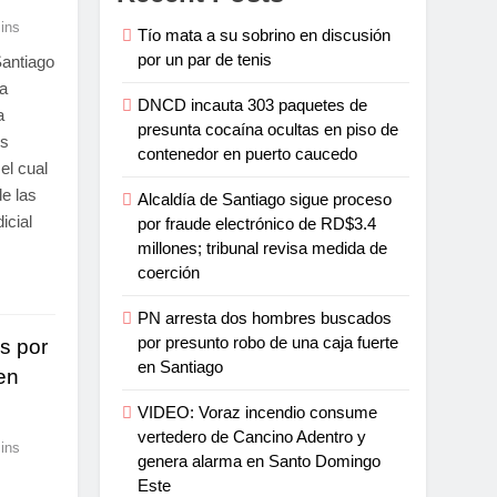
ins
Tío mata a su sobrino en discusión
por un par de tenis
Santiago
la
DNCD incauta 303 paquetes de
a
presunta cocaína ocultas en piso de
es
contenedor en puerto caucedo
el cual
e las
Alcaldía de Santiago sigue proceso
icial
por fraude electrónico de RD$3.4
millones; tribunal revisa medida de
coerción
PN arresta dos hombres buscados
por presunto robo de una caja fuerte
s por
en Santiago
en
VIDEO: Voraz incendio consume
vertedero de Cancino Adentro y
ins
genera alarma en Santo Domingo
Este