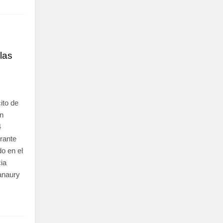
las
ito de
n
4
urante
do en el
ia
anaury