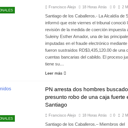
Francisco Alejo
18 Horas Atrás
0
2 M
ONALES
Santiago de los Caballeros.- La Alcaldía de 
informó que este viernes el tribunal conoció 
revisión de la medida de coerción impuesta 
Suleiny Esther Amador, una de las principal
imputadas en el fraude electrónico mediante 
fueron sustraídos RD$3,435,120.00 de una d
cuentas bancarias del cabildo. El proceso jud
tiene su…
Leer más
PN arresta dos hombres buscado
presunto robo de una caja fuerte 
Santiago
Francisco Alejo
18 Horas Atrás
0
2 M
ONALES
Santiago de los Caballeros.– Miembros del