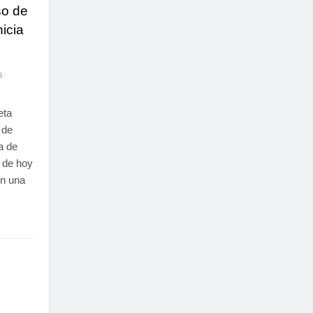
so de
icia
s
eta
 de
a de
r de hoy
on una