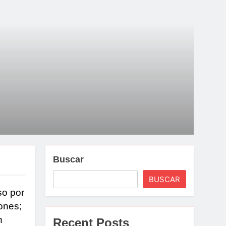
Buscar
BUSCAR
so por
ones;
n
Recent Posts