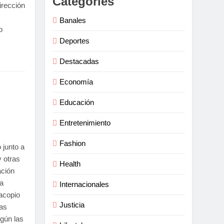
Categories
irección
Banales
o
Deportes
Destacadas
Economía
Educación
Entretenimiento
Fashion
 junto a
y otras
Health
ación
a
Internacionales
 acopio
Justicia
ias
gún las