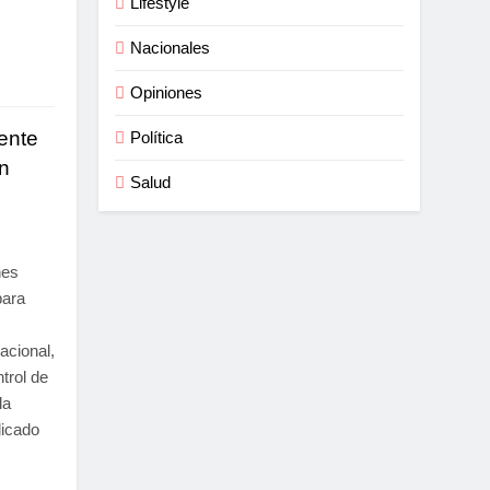
Lifestyle
Nacionales
Opiniones
ente
Política
n
Salud
nes
para
acional,
trol de
la
dicado