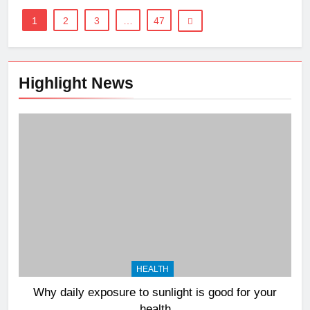
1
2
3
…
47
Highlight News
HEALTH
Why daily exposure to sunlight is good for your
health