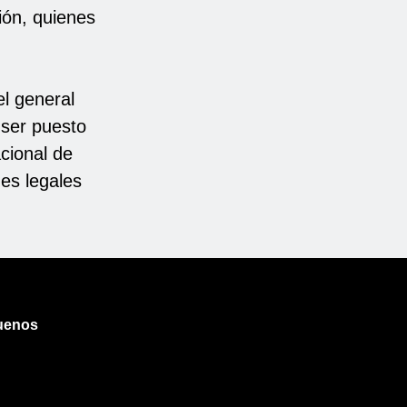
ión, quienes
el general
 ser puesto
cional de
nes legales
uenos