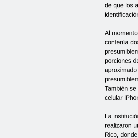
de que los 
identificaci
Al momento 
contenía do
presumiblem
porciones d
aproximado 
presumiblem
También se 
celular iPho
La instituci
realizaron u
Rico, donde