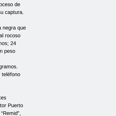
roceso de
su captura.
a negra que
al rocoso
mos; 24
un peso
 gramos.
 teléfono
tes
ctor Puerto
 “Remid”,