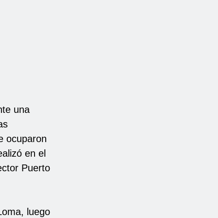
nte una
as
le ocuparon
alizó en el
ector Puerto
 Loma, luego