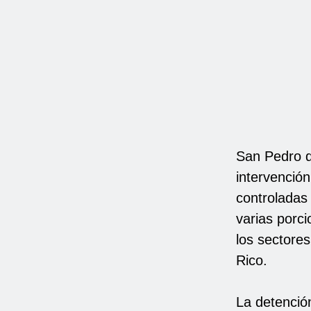
San Pedro d
intervención
controladas 
varias porci
los sectore
Rico.
La detención