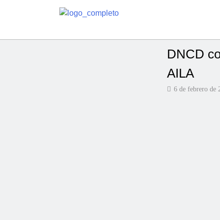
DNCD con
AILA
6 de febrero de