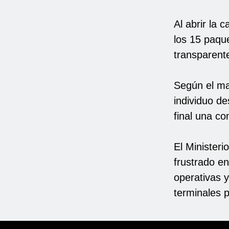
Al abrir la 
los 15 paqu
transparente
Según el man
individuo d
final una c
El Ministeri
frustrado en
operativas y
terminales p