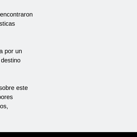
s encontraron
sticas
da por un
 destino
 sobre este
bores
tos,