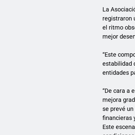
La Asociaci
registraron
el ritmo ob
mejor desem
“Este compor
estabilidad 
entidades p
“De cara a 
mejora gradu
se prevé un
financieras
Este escenar