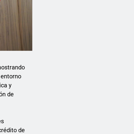
mostrando
n entorno
ica y
ión de
es
crédito de