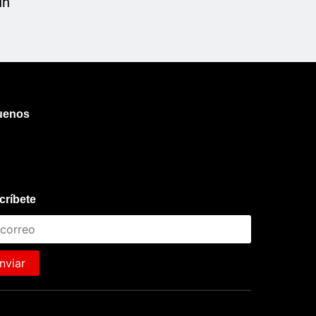
un
uenos
críbete
nviar