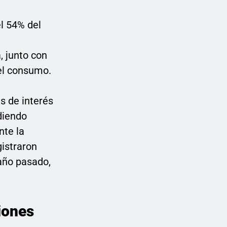
el 54% del
, junto con
el consumo.
s de interés
diendo
nte la
gistraron
año pasado,
iones