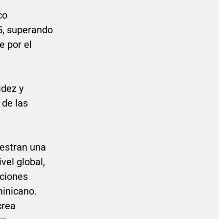
co
5, superando
e por el
idez y
 de las
uestran una
vel global,
iciones
minicano.
crea