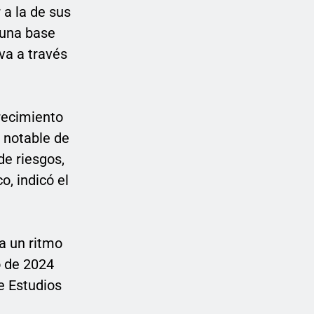
 a la de sus
 una base
va a través
crecimiento
 notable de
de riesgos,
o, indicó el
 a un ritmo
o de 2024
e Estudios