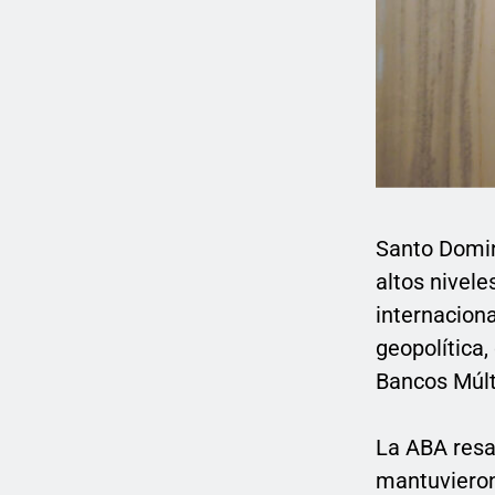
Santo Domin
altos nivele
internacion
geopolítica,
Bancos Múlt
La ABA resa
mantuvieron 