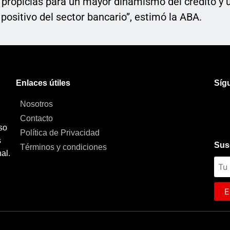
 propicias para un mayor dinamismo del crédito y 
ositivo del sector bancario”, estimó la ABA.
Enlaces útiles
Síg
Nosotros
Contacto
so
Política de Privacidad
s
Sus
Términos y condiciones
al.
E