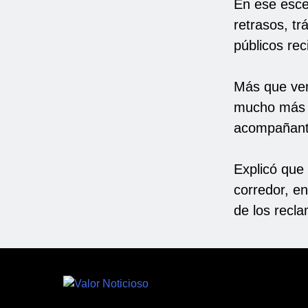
En ese esce
retrasos, tr
públicos re
Más que vend
mucho más a
acompañant
Explicó que
corredor, en
de los recl