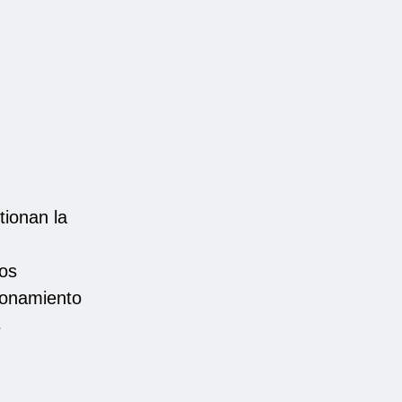
ionan la
los
ionamiento
s