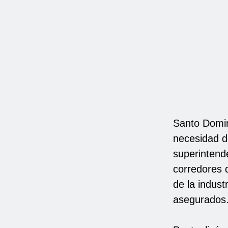
Santo Domin
necesidad de
superintende
corredores 
de la indust
asegurados