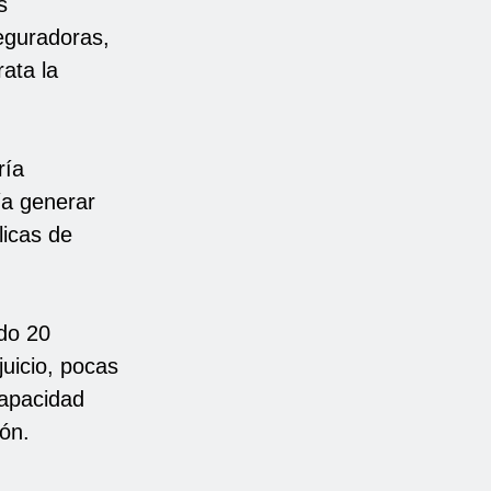
s
eguradoras,
ata la
ría
ía generar
licas de
do 20
juicio, pocas
capacidad
ión.