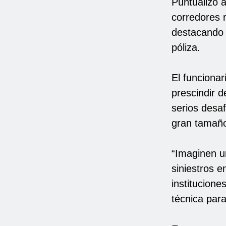
Puntualizó 
corredores 
destacando q
póliza.
El funciona
prescindir d
serios desaf
gran tamañ
“Imaginen u
siniestros e
institucione
técnica para