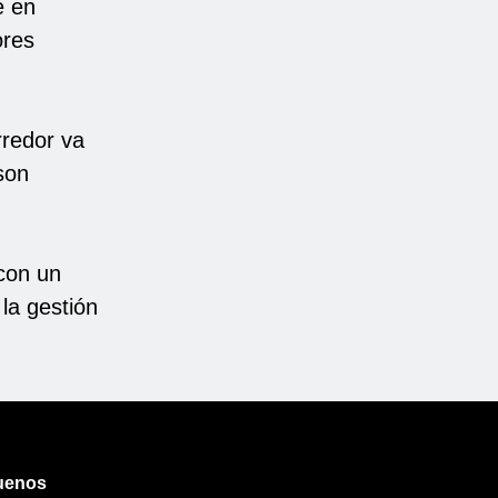
e en
ores
rredor va
son
con un
la gestión
uenos