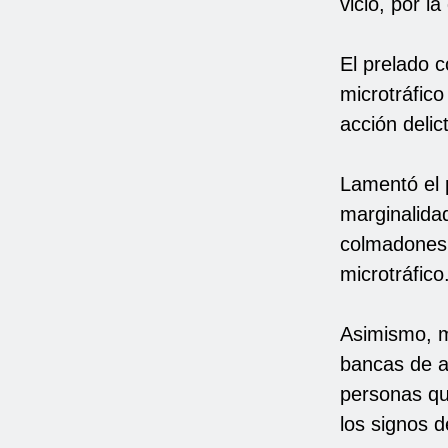
vicio, por la
El prelado 
microtráfico
acción delic
Lamentó el 
marginalida
colmadones,
microtráfico
Asimismo, m
bancas de a
personas qu
los signos d