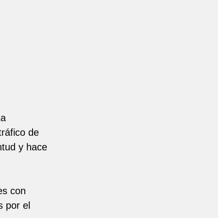
La
ráfico de
ntud y hace
es con
 por el