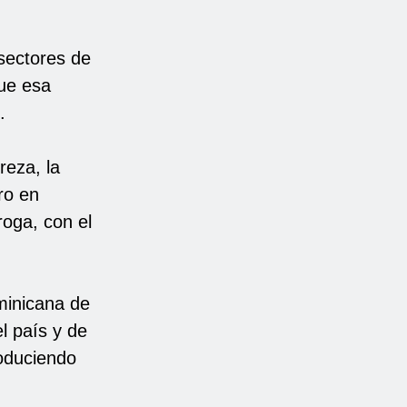
sectores de
que esa
.
reza, la
ro en
oga, con el
minicana de
l país y de
oduciendo