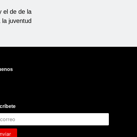
 el de de la
a la juventud
uenos
críbete
nviar