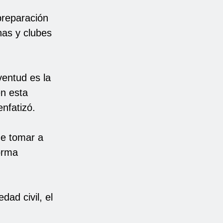
preparación
has y clubes
ventud es la
n esta
enfatizó.
de tomar a
orma
dad civil, el