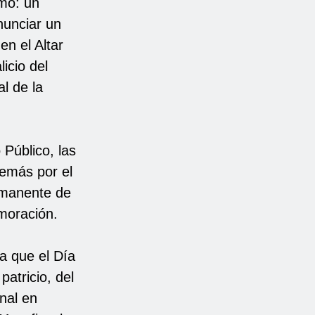
omo: un
onunciar un
en el Altar
licio del
l de la
 Público, las
emás por el
ermanente de
moración.
a que el Día
patricio, del
nal en