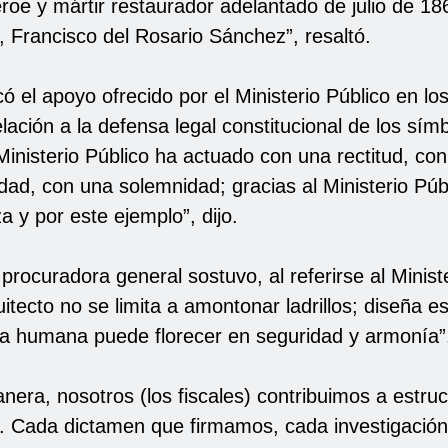
roe y mártir restaurador adelantado de julio de 186
, Francisco del Rosario Sánchez”, resaltó.
ó el apoyo ofrecido por el Ministerio Público en lo
ación a la defensa legal constitucional de los sím
 Ministerio Público ha actuado con una rectitud, co
dad, con una solemnidad; gracias al Ministerio Púb
za y por este ejemplo”, dijo.
 procuradora general sostuvo, al referirse al Minist
itecto no se limita a amontonar ladrillos; diseña e
da humana puede florecer en seguridad y armonía”
nera, nosotros (los fiscales) contribuimos a estruc
l. Cada dictamen que firmamos, cada investigació