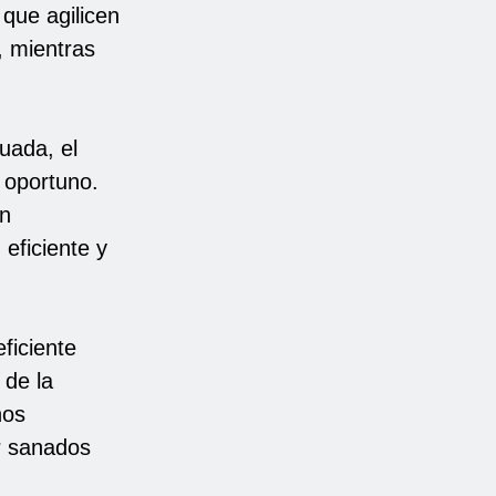
 que agilicen
, mientras
uada, el
y oportuno.
en
 eficiente y
ficiente
 de la
hos
er sanados