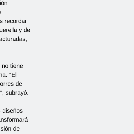
ión
e
s recordar
erella y de
racturadas,
 no tiene
na. “El
orres de
”, subrayó.
s diseños
ransformará
usión de