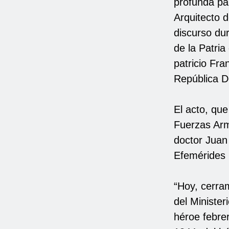
profunda par
Arquitecto d
discurso dur
de la Patria
patricio Fra
República D
El acto, que
Fuerzas Arm
doctor Juan
Efemérides 
“Hoy, cerram
del Minister
héroe febre