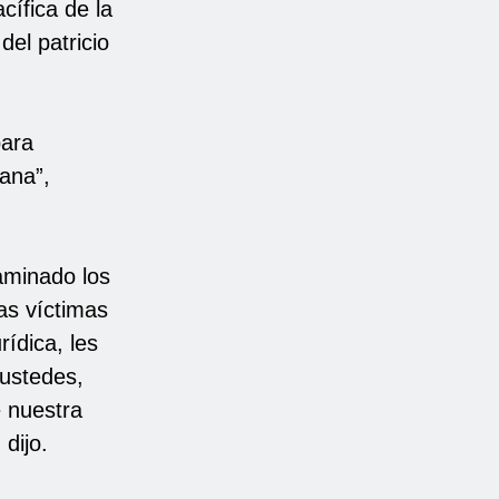
cífica de la
el patricio
para
ana”,
aminado los
las víctimas
rídica, les
 ustedes,
e nuestra
dijo.