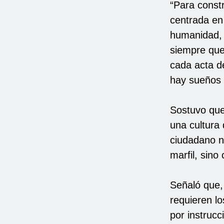
“Para constr
centrada en
humanidad, 
siempre que
cada acta de
hay sueños r
Sostuvo que
una cultura 
ciudadano n
marfil, sin
Señaló que,
requieren lo
por instrucc