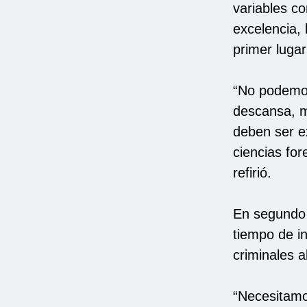
variables co
excelencia,
primer lugar
“No podemos
descansa, mu
deben ser e
ciencias for
refirió.
En segundo l
tiempo de i
criminales a
“Necesitamo