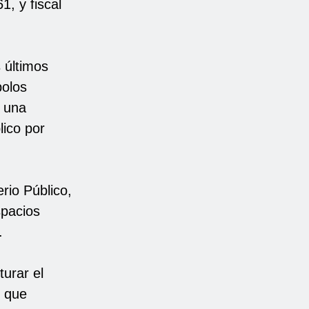
1, y fiscal
s últimos
bolos
n una
lico por
erio Público,
spacios
.
turar el
n que