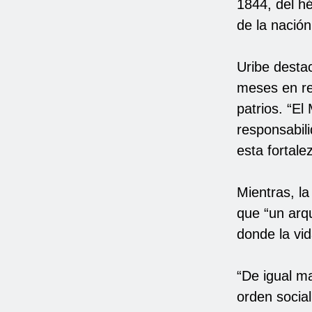
1844, del hé
de la nación
Uribe destac
meses en rel
patrios. “El
responsabili
esta fortale
Mientras, la
que “un arqu
donde la vi
“De igual ma
orden socia