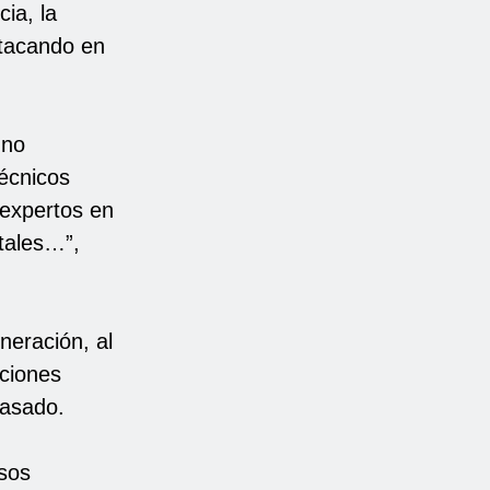
ia, la
stacando en
 no
técnicos
 expertos en
itales…”,
neración, al
aciones
pasado.
asos