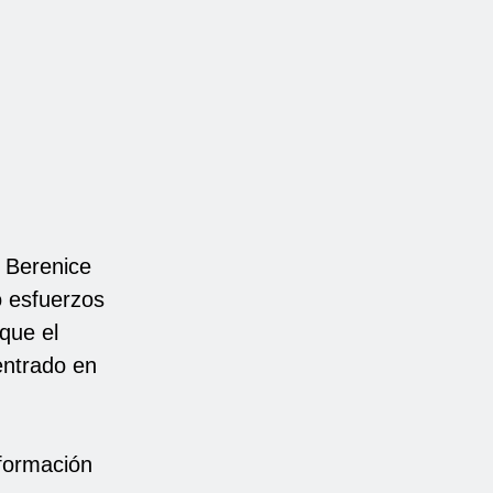
 Berenice
o esfuerzos
 que el
entrado en
formación