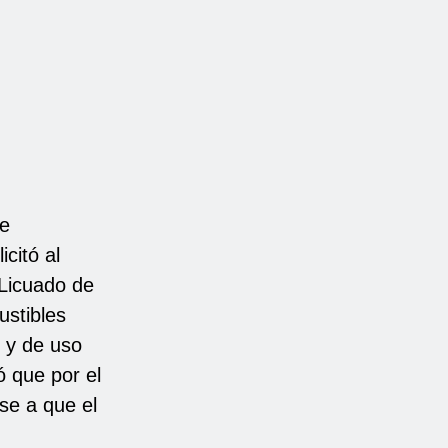
de
citó al
 Licuado de
ustibles
 y de uso
ó que por el
se a que el