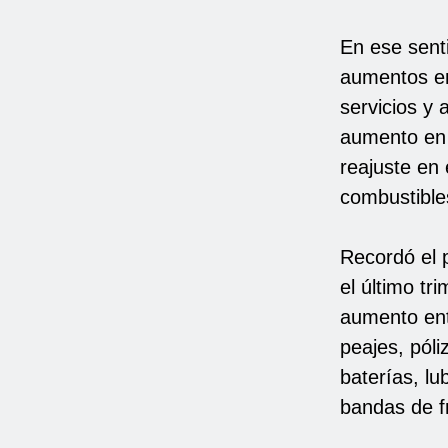
En ese sent
aumentos en 
servicios y 
aumento en 
reajuste en 
combustible
Recordó el 
el último tr
aumento ent
peajes, pól
baterías, lu
bandas de fr