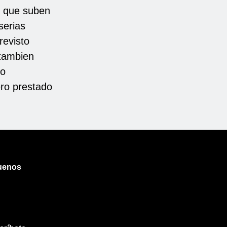
z que suben
serias
revisto
 tambien
do
ero prestado
uenos