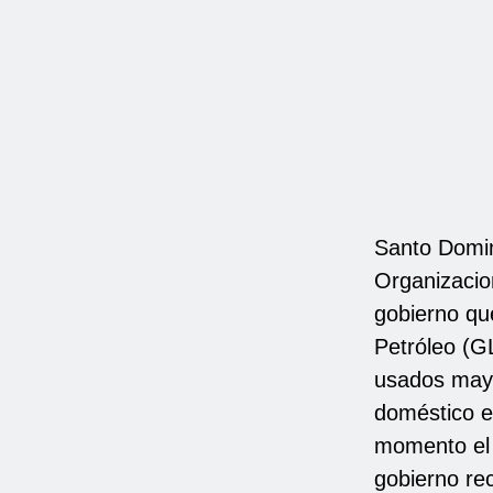
Santo Domin
Organizacio
gobierno qu
Petróleo (G
usados mayo
doméstico e 
momento el 
gobierno re