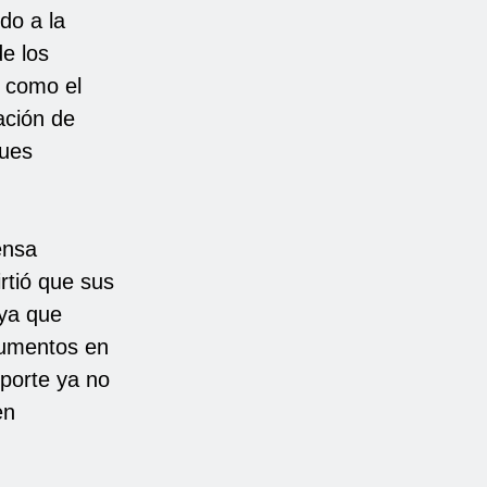
do a la
e los
í como el
ación de
ques
ensa
rtió que sus
aya que
aumentos en
sporte ya no
en