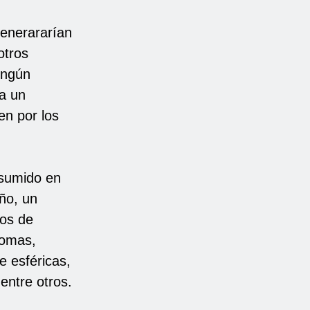
generararían
otros
ningún
a un
en por los
asumido en
año, un
gos de
gomas,
e esféricas,
entre otros.