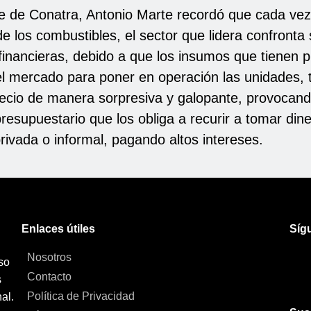
te de Conatra, Antonio Marte recordó que cada ve
de los combustibles, el sector que lidera confronta 
 financieras, debido a que los insumos que tienen p
 el mercado para poner en operación las unidades,
ecio de manera sorpresiva y galopante, provocan
resupuestario que los obliga a recurir a tomar din
rivada o informal, pagando altos intereses.
Enlaces útiles
Síg
Nosotros
so
Contacto
s
Política de Privacidad
al.