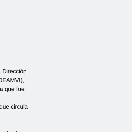
a Dirección
 (DEAMVI),
ma que fue
y
ue circula