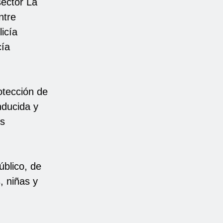
sector La
ntre
icía
cía
otección de
nducida y
es
úblico, de
, niñas y