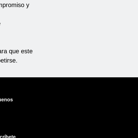
ompromiso y
e
ara que este
etirse.
uenos
críbete