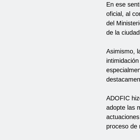
En ese sent
oficial, al 
del Minister
de la ciudad
Asimismo, la
intimidación
especialmen
destacament
ADOFIC hizo
adopte las m
actuaciones
proceso de r