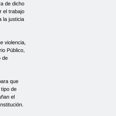
ra de dicho
r el trabajo
la justicia
e violencia,
rio Público,
o de
para que
 tipo de
añan el
nstitución.