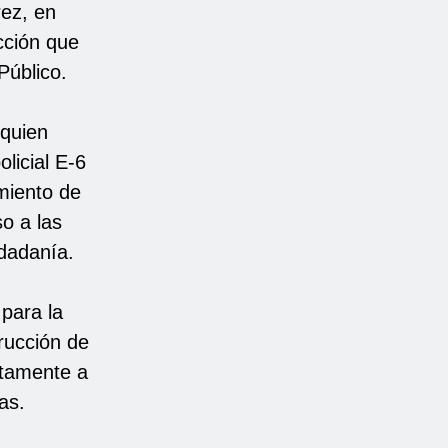
rez, en
cción que
Público.
 quien
licial E-6
imiento de
so a las
udadanía.
 para la
rucción de
ctamente a
as.