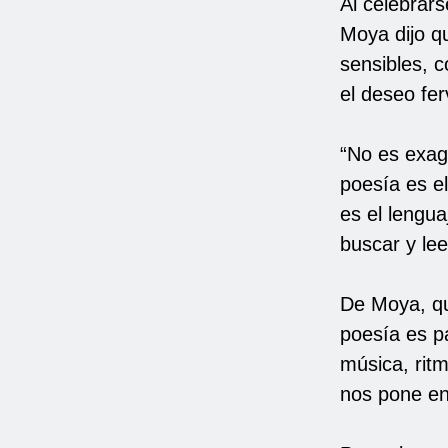
Al celebrars
Moya dijo q
sensibles, c
el deseo fer
“No es exage
poesía es el
es el lengua
buscar y lee
De Moya, qui
poesía es pa
música, ritm
nos pone en