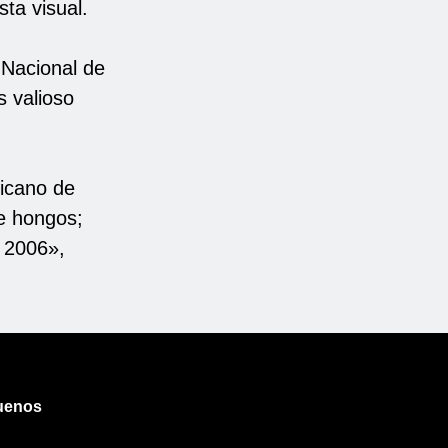
ta visual.
Nacional de
 valioso
ricano de
de hongos;
a 2006»,
uenos