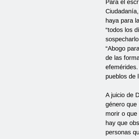
Para el escr
Ciudadanía, 
haya para l
“todos los d
sospecharlo
“Abogo para
de las form
efemérides.
pueblos de 
A juicio de 
género que
morir o que
hay que obse
personas qu