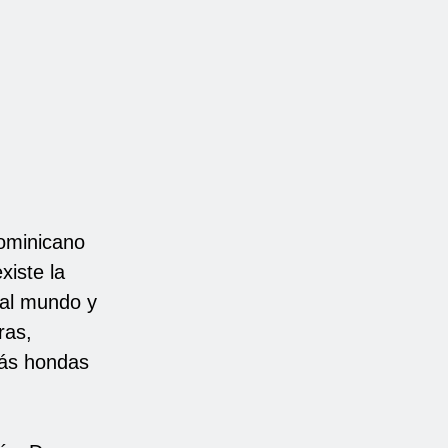
dominicano
iste la
 al mundo y
ras,
más hondas