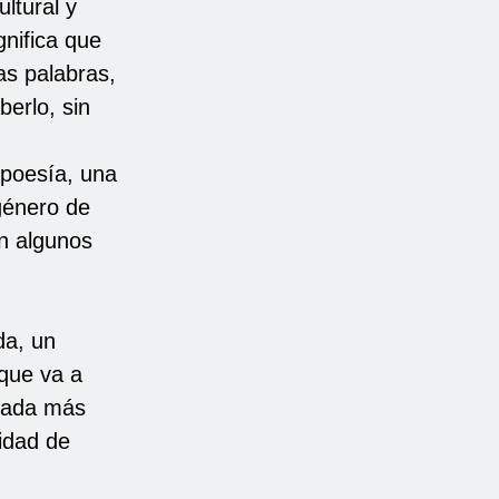
ltural y
gnifica que
as palabras,
berlo, sin
 poesía, una
género de
an algunos
da, un
que va a
“Nada más
tidad de