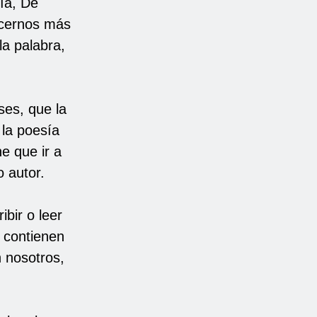
sía, De
acernos más
la palabra,
ses, que la
 la poesía
ne que ir a
o autor.
bir o leer
e contienen
n nosotros,