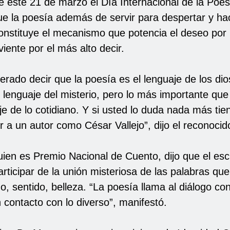
e este 21 de marzo el Día Internacional de la Poe
ue la poesía además de servir para despertar y h
onstituye el mecanismo que potencia el deseo por 
viente por el más alto decir.
rado decir que la poesía es el lenguaje de los dio
 lenguaje del misterio, pero lo más importante que
je de lo cotidiano. Y si usted lo duda nada más tie
r a un autor como César Vallejo”, dijo el reconocid
en es Premio Nacional de Cuento, dijo que el escri
rticipar de la unión misteriosa de las palabras qu
o, sentido, belleza. “La poesía llama al diálogo co
 contacto con lo diverso”, manifestó.