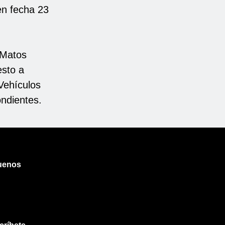
en fecha 23
 Matos
esto a
 Vehículos
ondientes.
uenos