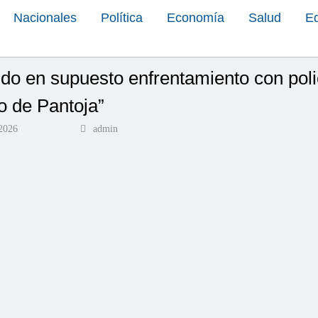
Nacionales
Política
Economía
Salud
E
do en supuesto enfrentamiento con polic
io de Pantoja”
2026
admin