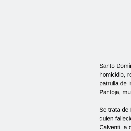
Santo Domin
homicidio, r
patrulla de 
Pantoja, mun
Se trata de 
quien fallec
Calventi, a 