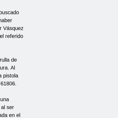
 buscado
haber
er Vásquez
l referido
rulla de
ura. Al
 pistola
M61806.
 una
 al ser
ada en el