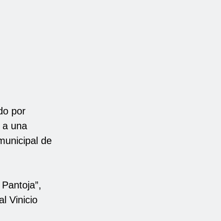
do por
s a una
 municipal de
 Pantoja”,
l Vinicio