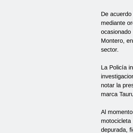
De acuerdo 
mediante or
ocasionado 
Montero, en
sector.
La Policía i
investigaci
notar la pre
marca Tauru
Al momento 
motocicleta 
depurada, f