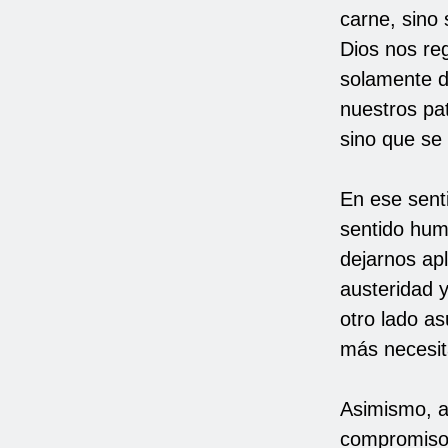
carne, sino
Dios nos reg
solamente de
nuestros pat
sino que se 
En ese senti
sentido huma
dejarnos apl
austeridad 
otro lado as
más necesit
Asimismo, ad
compromiso s