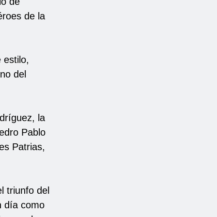
io de
éroes de la
estilo,
mno del
dríguez, la
Pedro Pablo
es Patrias,
 triunfo del
n día como