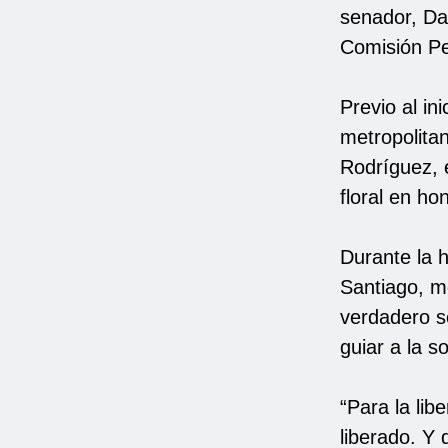
senador, Dan
Comisión Pe
Previo al in
metropolita
Rodríguez, e
floral en ho
Durante la h
Santiago, m
verdadero se
guiar a la 
“Para la li
liberado. Y 