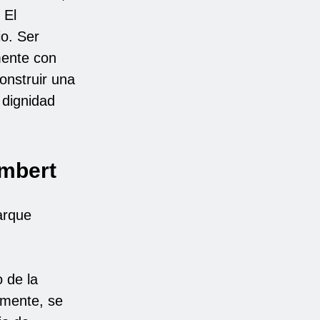
 El
io. Ser
mente con
construir una
a dignidad
Imbert
arque
 de la
rmente, se