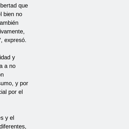
ibertad que
l bien no
 también
sivamente,
”, expresó.
idad y
ta a no
on
sumo, y por
al por el
s y el
diferentes,