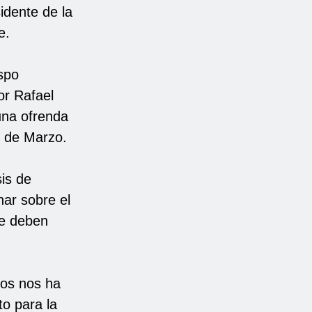
idente de la
e.
ispo
or Rafael
una ofrenda
0 de Marzo.
sis de
nar sobre el
ue deben
ios nos ha
to para la