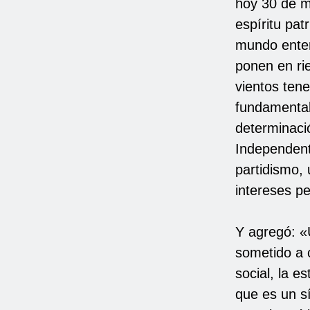
hoy 30 de m
espíritu pat
mundo enter
ponen en rie
vientos ten
fundamental
determinació
Independent
partidismo,
intereses pe
Y agregó: «
sometido a 
social, la e
que es un sí