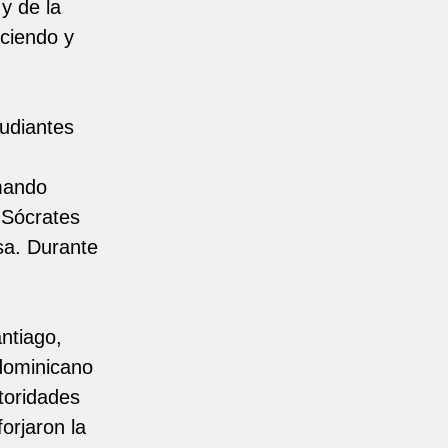
 y de la
ciendo y
tudiantes
mando
 Sócrates
nsa. Durante
ntiago,
 dominicano
toridades
orjaron la