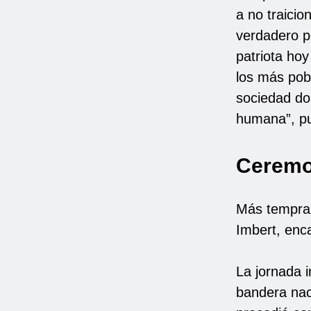
a no traicio
verdadero pa
patriota ho
los más pobr
sociedad don
humana”, pu
Ceremon
Más tempran
Imbert, enc
La jornada i
bandera nac