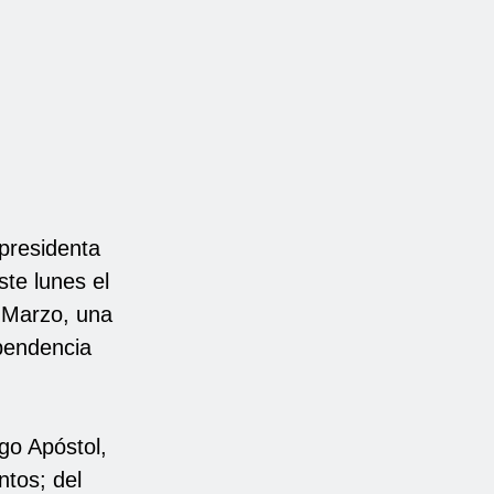
presidenta
te lunes el
e Marzo, una
ependencia
go Apóstol,
tos; del