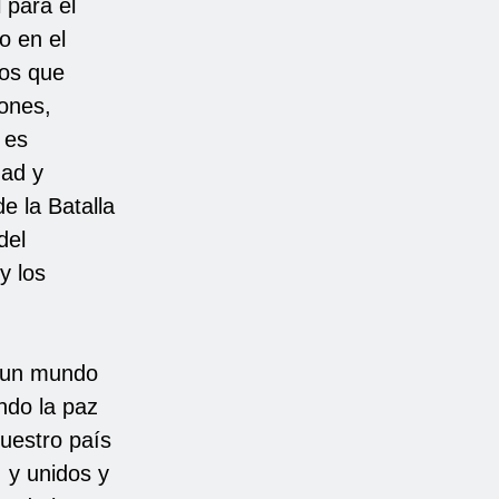
 para el
o en el
jos que
iones,
 es
dad y
e la Batalla
del
y los
e un mundo
ndo la paz
nuestro país
 y unidos y