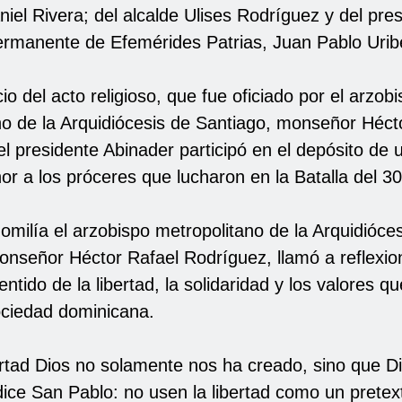
iel Rivera; del alcalde Ulises Rodríguez y del pres
rmanente de Efemérides Patrias, Juan Pablo Urib
icio del acto religioso, que fue oficiado por el arzob
no de la Arquidiócesis de Santiago, monseñor Héct
l presidente Abinader participó en el depósito de 
nor a los próceres que lucharon en la Batalla del 3
omilía el arzobispo metropolitano de la Arquidióce
onseñor Héctor Rafael Rodríguez, llamó a reflexio
ntido de la libertad, la solidaridad y los valores q
sociedad dominicana.
bertad Dios no solamente nos ha creado, sino que D
dice San Pablo: no usen la libertad como un pretex