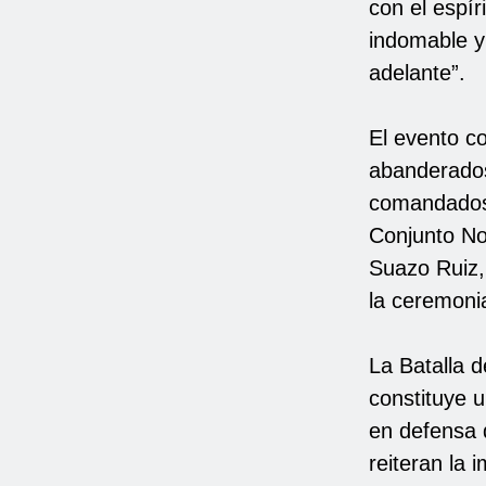
con el espír
indomable y
adelante”.
El evento co
abanderados
comandados 
Conjunto No
Suazo Ruiz, 
la ceremoni
La Batalla d
constituye 
en defensa 
reiteran la 