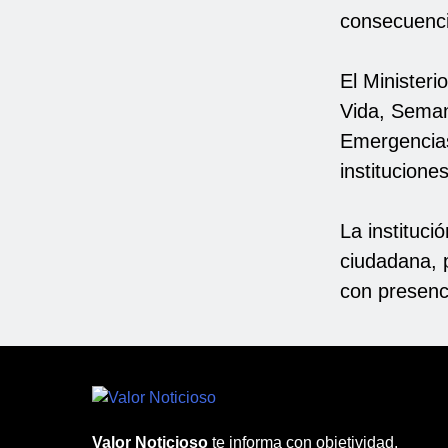
consecuenci
El Ministeri
Vida, Seman
Emergencias
institucione
La instituc
ciudadana, 
con presenci
Valor Noticioso
te informa con objetividad,