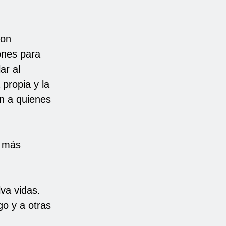
con
ones para
ar al
 propia y la
én a quienes
s más
va vidas.
go y a otras