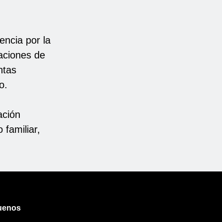
encia por la
aciones de
ntas
o.
ación
familiar,
uenos