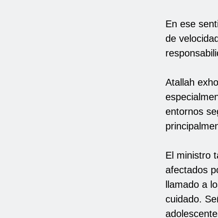
En ese senti
de velocida
responsabili
Atallah exho
especialmen
entornos se
principalmen
El ministro
afectados p
llamado a lo
cuidado. Se
adolescente