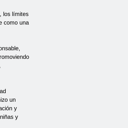
 los límites
se como una
onsable,
 promoviendo
,
dad
hizo un
ación y
niñas y