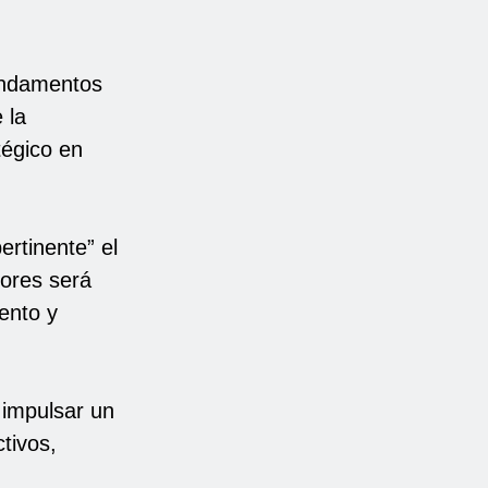
undamentos
 la
tégico en
rtinente” el
tores será
iento y
e impulsar un
tivos,