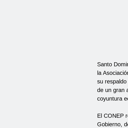
Santo Domin
la Asociaci
su respaldo 
de un gran a
coyuntura ec
El CONEP re
Gobierno, d