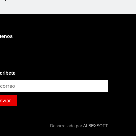
uenos
críbete
nviar
Desarrollado por
ALBEXSOFT