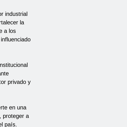
r industrial
talecer la
e a los
 influenciado
stitucional
ante
tor privado y
rte en una
, proteger a
l país.