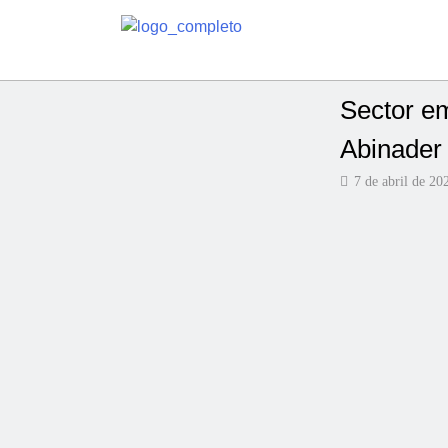
Sector em
Abinader 
7 de abril de 20