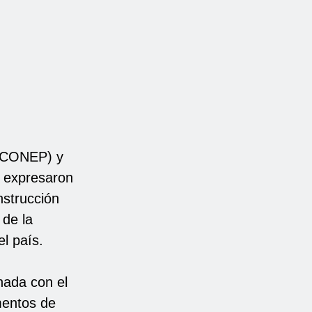
 (CONEP) y
) expresaron
nstrucción
 de la
el país.
nada con el
mentos de