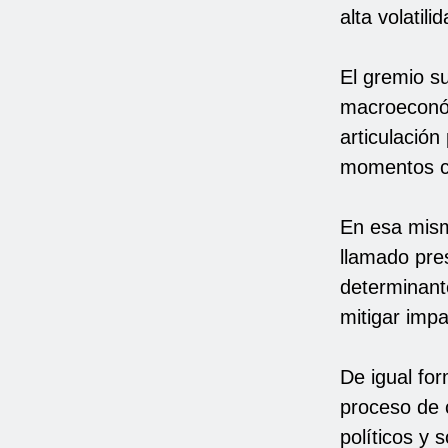
alta volatilid
El gremio s
macroeconóm
articulación
momentos c
En esa mism
llamado pre
determinante
mitigar imp
De igual for
proceso de c
políticos y s